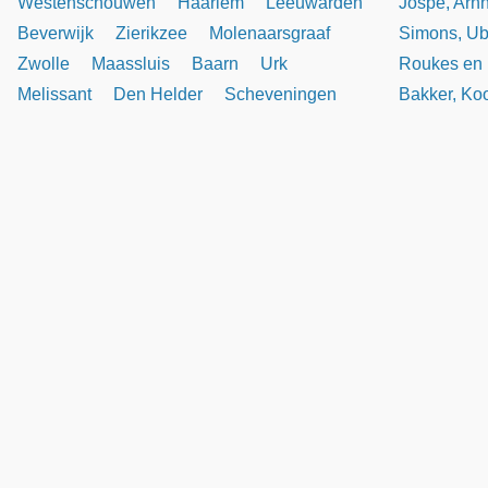
Westenschouwen
Haarlem
Leeuwarden
Jospe, Ar
Beverwijk
Zierikzee
Molenaarsgraaf
Simons, U
Zwolle
Maassluis
Baarn
Urk
Roukes en 
Melissant
Den Helder
Scheveningen
Bakker, Ko
Vlissingen
Overigen
T. Haar en
Leer, Amst