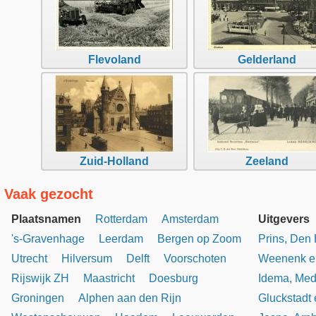
Flevoland
Gelderland
Zuid-Holland
Zeeland
Vaak gezocht
Plaatsnamen
Rotterdam
Amsterdam
Uitgevers
's-Gravenhage
Leerdam
Bergen op Zoom
Prins, Den
Utrecht
Hilversum
Delft
Voorschoten
Weenenk e
Rijswijk ZH
Maastricht
Doesburg
Idema, Med
Groningen
Alphen aan den Rijn
Gluckstadt