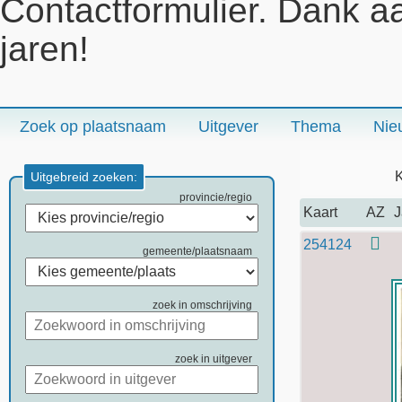
Contactformulier. Dank a
jaren!
Zoek op plaatsnaam
Uitgever
Thema
Nie
K
Uitgebreid zoeken:
provincie/regio
Kaart
AZ
J
254124
gemeente/plaatsnaam
zoek in omschrijving
zoek in uitgever