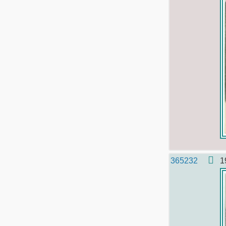
365232
1