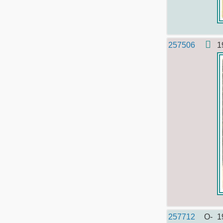
257506
1
257712
O-
1