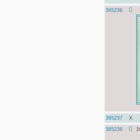
365236
365237
X
365238
1