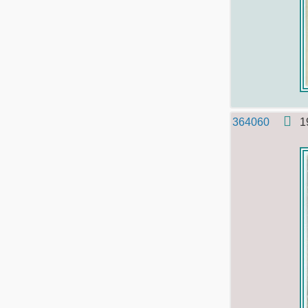
364060
1