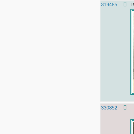
319485
1
330852