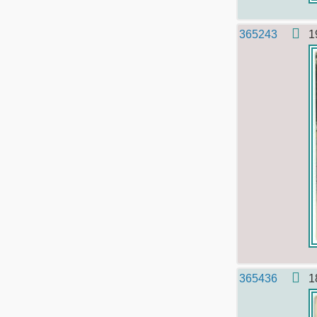
365243
1
365436
1