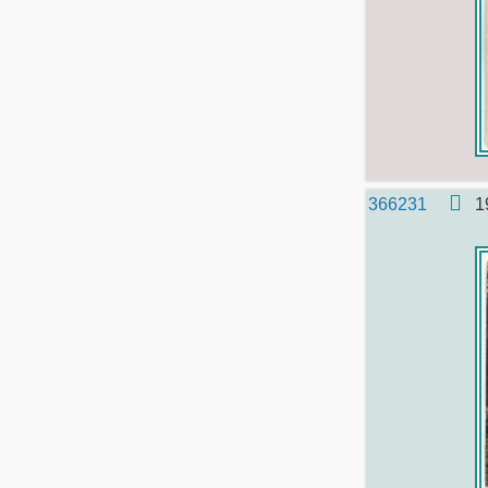
366231
1