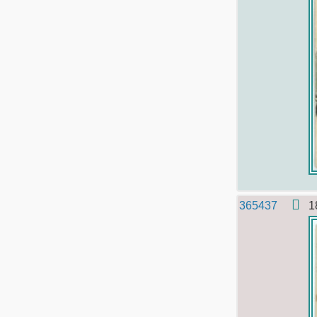
365437
1