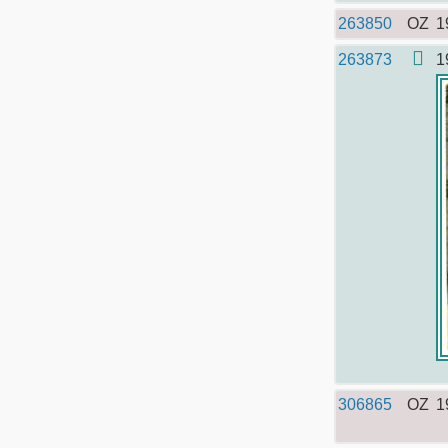
263850
OZ
1
263873
1
306865
OZ
1