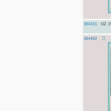
364101
OZ
1
364492