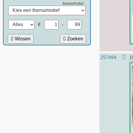
thema/motief
€
-
Wissen
Zoeken
257494
1