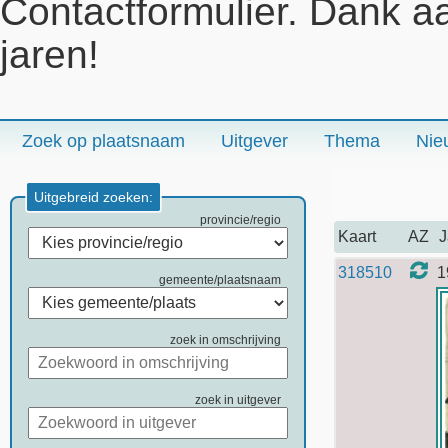
Contactformulier. Dank a
jaren!
Zoek op plaatsnaam
Uitgever
Thema
Nie
Uitgebreid zoeken:
provincie/regio
Kaart
AZ
J
318510
1
gemeente/plaatsnaam
zoek in omschrijving
zoek in uitgever