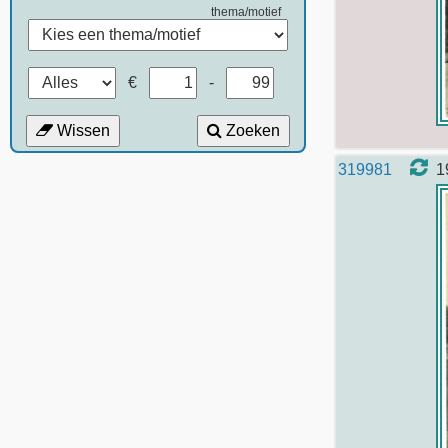
thema/motief
€
-
Wissen
Zoeken
319981
1