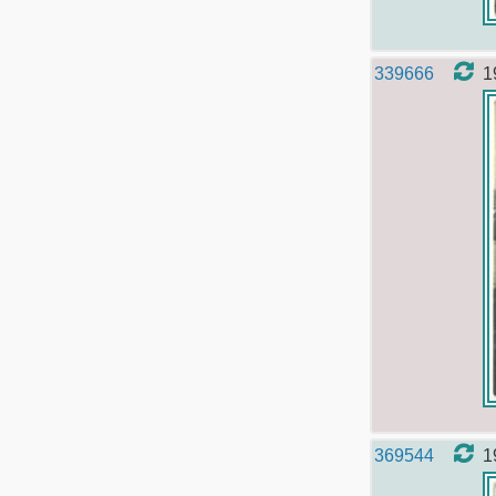
339666
1
369544
1