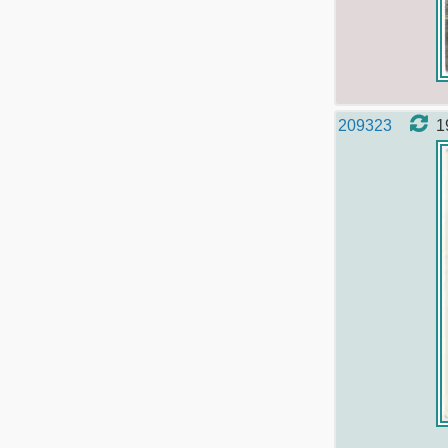
209323
1