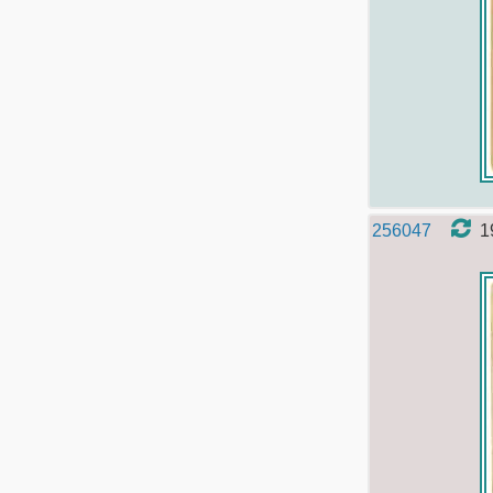
256047
1