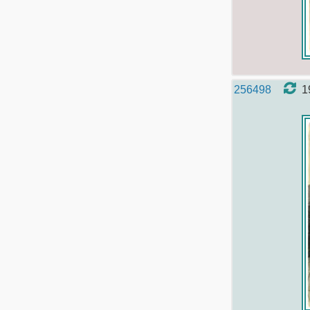
256498
1