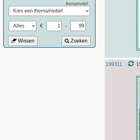
thema/motief
€
-
Wissen
Zoeken
199311
1