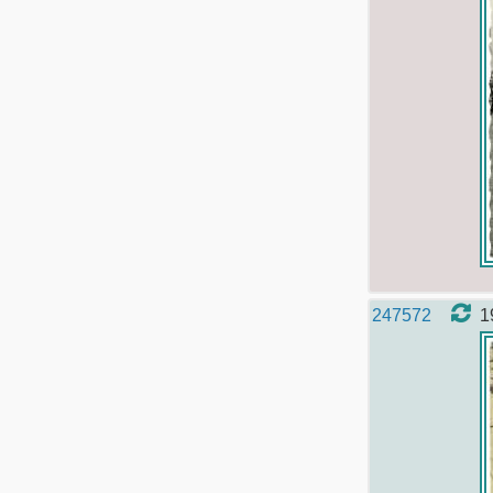
247572
1