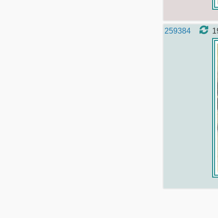
259384
1