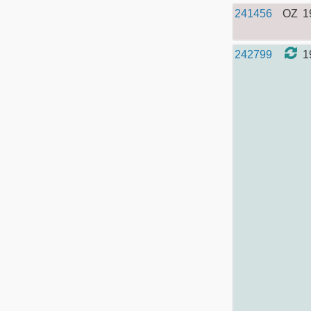
241456
OZ
1
242799
1