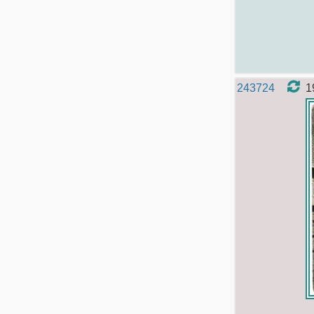
243724
1