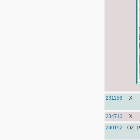
231156
X
234713
X
240152
OZ
1