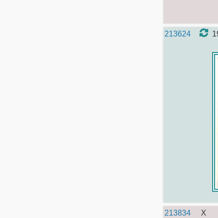
213624
1
213834
X