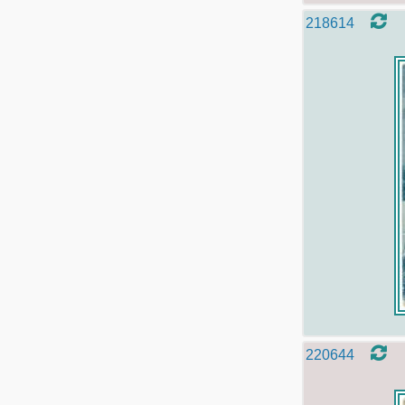
218614
220644