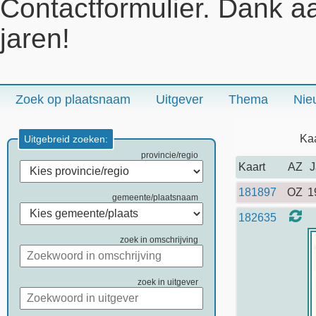
Contactformulier. Dank a
jaren!
Zoek op plaatsnaam
Uitgever
Thema
Nie
Kaa
Uitgebreid zoeken:
provincie/regio
Kaart
AZ
J
181897
OZ
1
gemeente/plaatsnaam
182635
zoek in omschrijving
zoek in uitgever