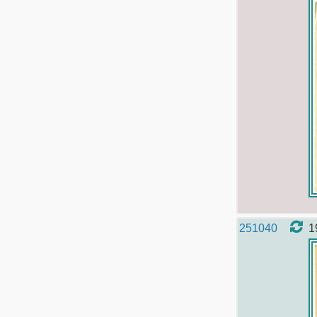
251040
1