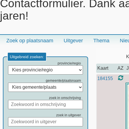
Contactformulier. Dank a
jaren!
Zoek op plaatsnaam
Uitgever
Thema
Nie
K
Uitgebreid zoeken:
provincie/regio
Kaart
AZ
J
184155
gemeente/plaatsnaam
zoek in omschrijving
zoek in uitgever