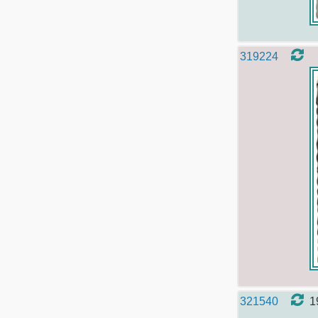
319224
321540
1