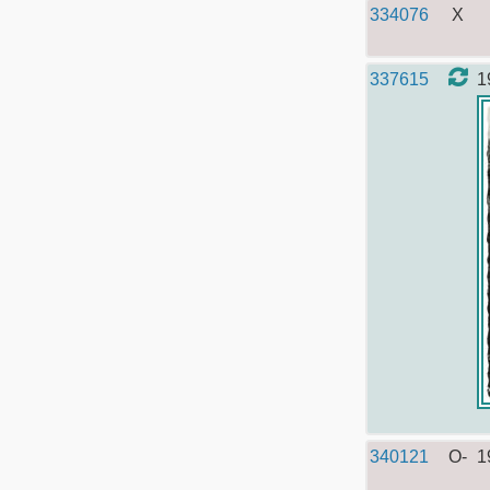
334076
X
337615
1
340121
O-
1