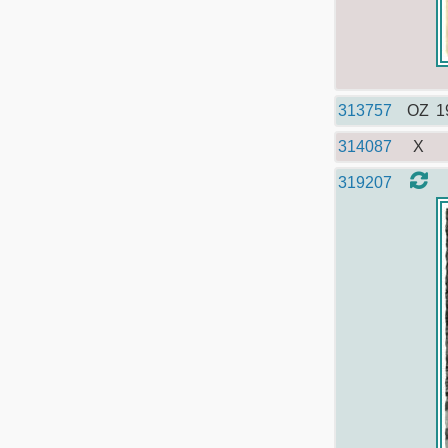
313757
OZ
1
314087
X
319207