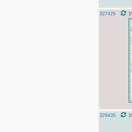
327429
1
329435
1