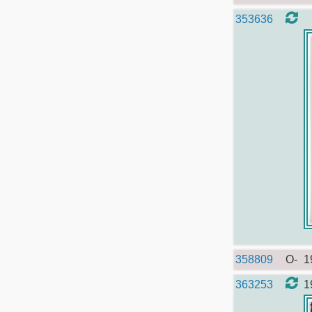
353636
358809
O-
1
363253
1