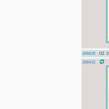
266628
OZ
1
268415