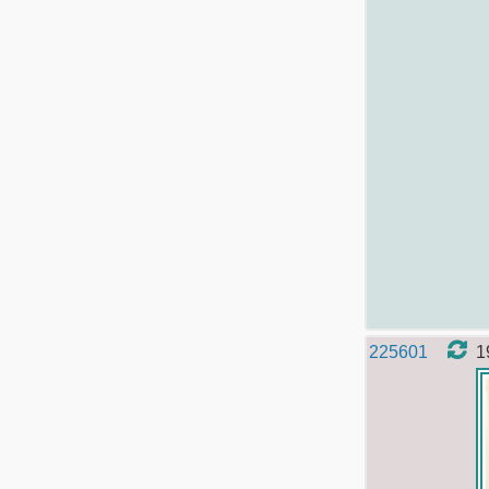
225601
1