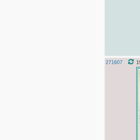
271607
1