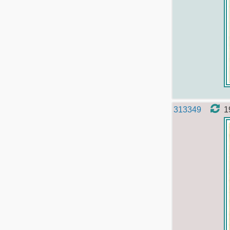
313349
1