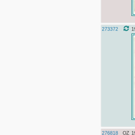
273372
1
276818
OZ
1