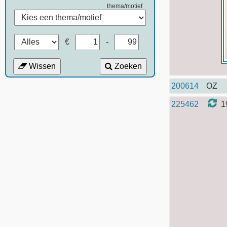
thema/motief
€
-
Wissen
Zoeken
200614
OZ
225462
1