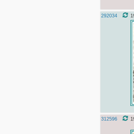
292034
1
312596
1