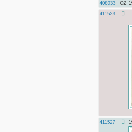
408033
OZ
1
411523
411527
1