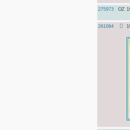
275973
OZ
1
281084
1