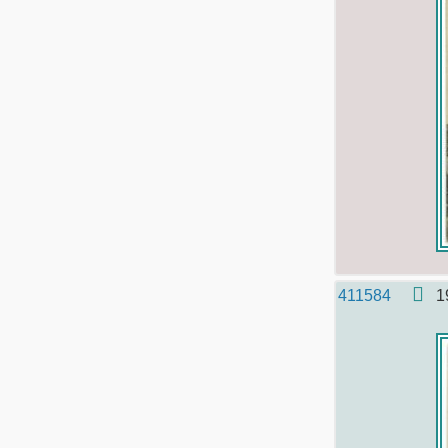
411584
1