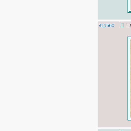
411560
1