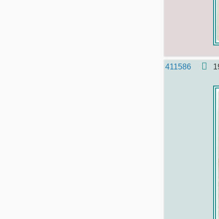
411586
1