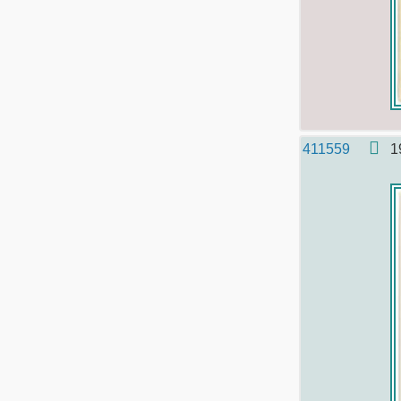
411559
1