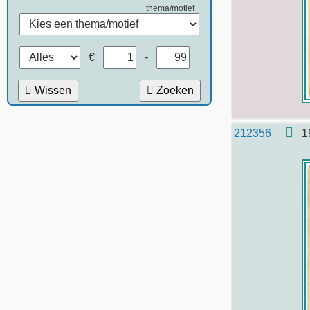
thema/motief
€
-
Wissen
Zoeken
212356
1