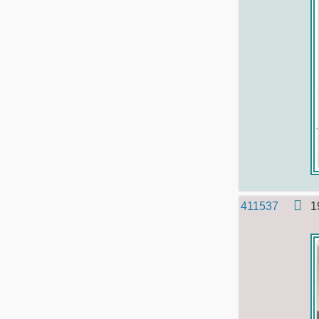
411537
1