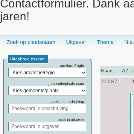
Contactformulier. Dank a
jaren!
Zoek op plaatsnaam
Uitgever
Thema
Nie
Uitgebreid zoeken:
provincie/regio
Kaart
AZ
J
212347
1
gemeente/plaatsnaam
zoek in omschrijving
zoek in uitgever