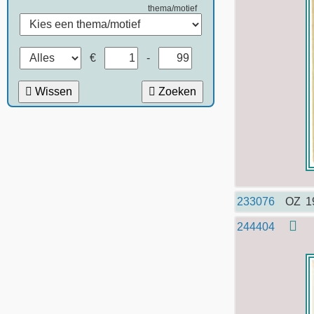
thema/motief
€
-
Wissen
Zoeken
233076
OZ
1
244404