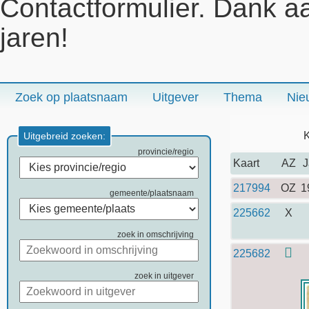
Contactformulier. Dank a
jaren!
Zoek op plaatsnaam
Uitgever
Thema
Nie
K
Uitgebreid zoeken:
provincie/regio
Kaart
AZ
J
217994
OZ
1
gemeente/plaatsnaam
225662
X
zoek in omschrijving
225682
zoek in uitgever