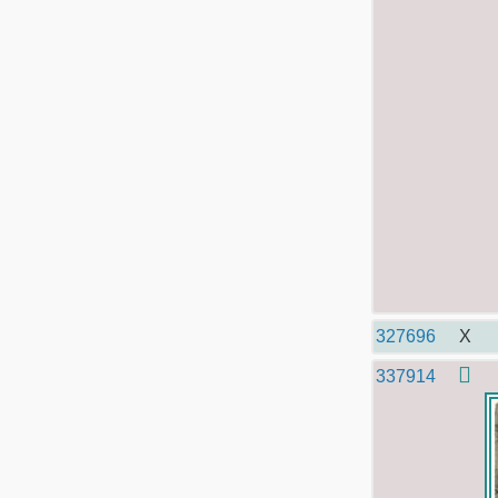
327696
X
337914