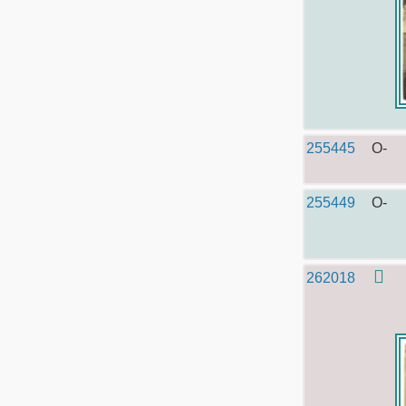
255445
O-
255449
O-
262018