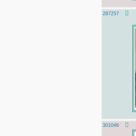
287257
301046