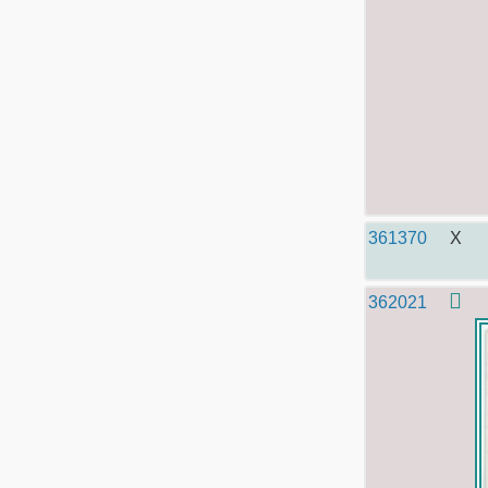
361370
X
362021