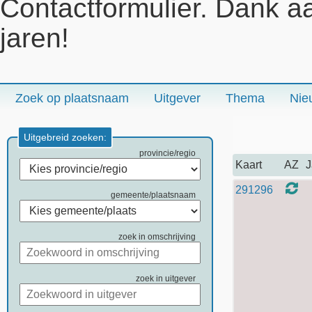
Contactformulier. Dank a
jaren!
Zoek op plaatsnaam
Uitgever
Thema
Nie
Uitgebreid zoeken:
provincie/regio
Kaart
AZ
J
291296
gemeente/plaatsnaam
zoek in omschrijving
zoek in uitgever