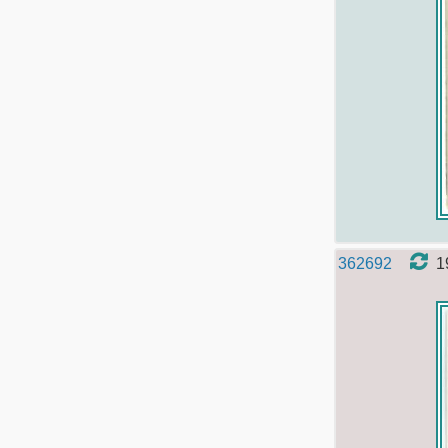
362692
1