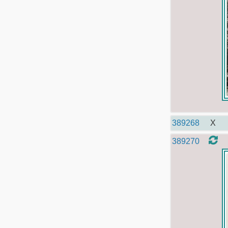
389268
X
389270