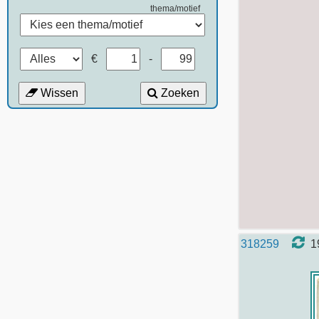
thema/motief
€
-
Wissen
Zoeken
318259
1