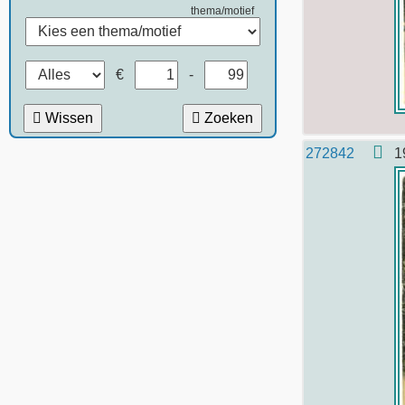
thema/motief
€
-
Wissen
Zoeken
272842
1