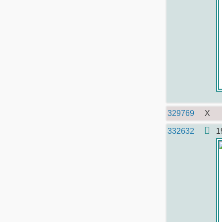
329769
X
332632
1