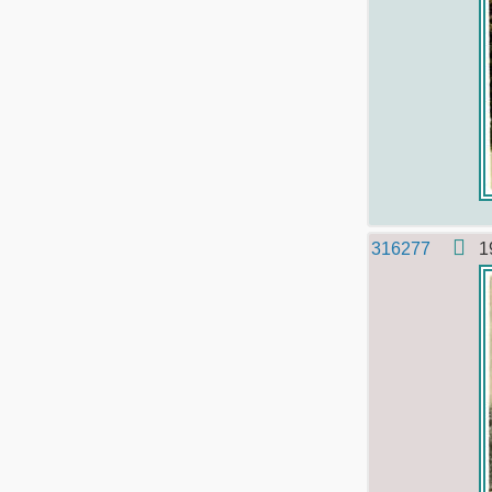
316277
1