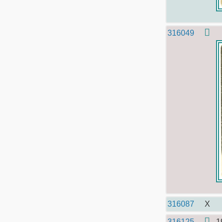
316049
316087
X
316125
1