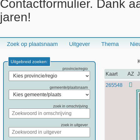
Contactformulier. Dank a
jaren!
Zoek op plaatsnaam
Uitgever
Thema
Nie
K
Uitgebreid zoeken:
provincie/regio
Kaart
AZ
J
265548
gemeente/plaatsnaam
zoek in omschrijving
zoek in uitgever