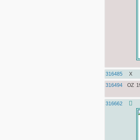
316485
X
316494
OZ
1
316662