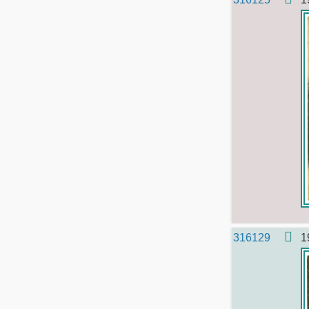
316129
1