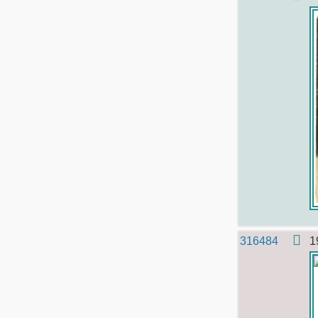
316484
1