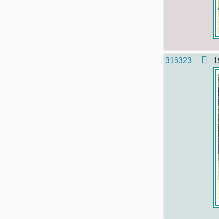
316323
1