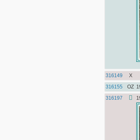
316149
X
316155
OZ
1
316197
1