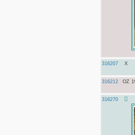
316207
X
316212
OZ
1
316270