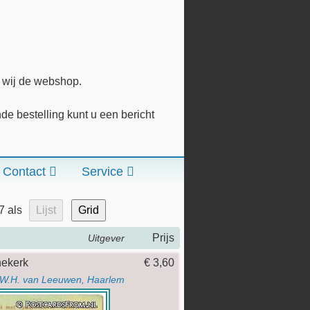
n wij de webshop.
 bestelling kunt u een bericht
Contact
Service
 7
als
Lijst
Grid
Prijs
Uitgever
nekerk
€ 3,60
W.H. van Leeuwen, Haarlem