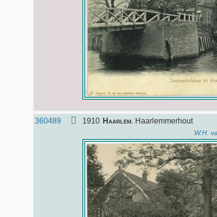
360489
1910
Haarlem
. Haarlemmerhout
W.H. v