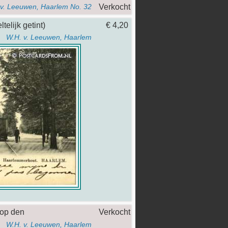
Verkocht
 v. Leeuwen, Haarlem No. 32
telijk getint)
€ 4,20
W.H. v. Leeuwen, Haarlem
 op den
Verkocht
W.H. v. Leeuwen, Haarlem