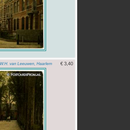
€ 3,40
W.H. van Leeuwen, Haarlem