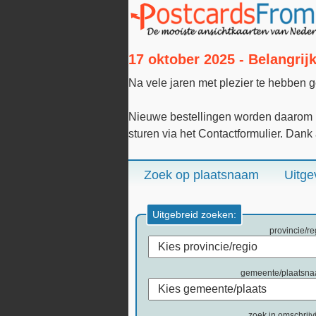
17 oktober 2025 - Belangri
Na vele jaren met plezier te hebben 
Nieuwe bestellingen worden daarom n
sturen via het Contactformulier. Dank
Zoek op plaatsnaam
Uitge
Uitgebreid zoeken:
provincie/re
gemeente/plaatsn
zoek in omschrijv