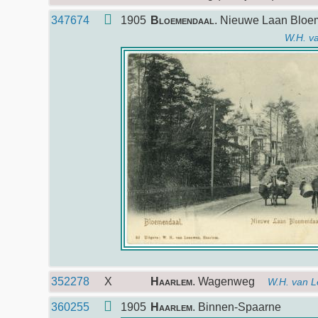
347674
1905
Bloemendaal
. Nieuwe Laan Blo
W.H. v
352278
X
Haarlem
. Wagenweg
W.H. van 
360255
1905
Haarlem
. Binnen-Spaarne