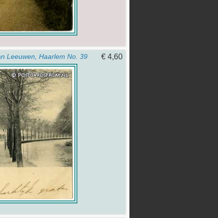
€ 4,60
an Leeuwen, Haarlem No. 39