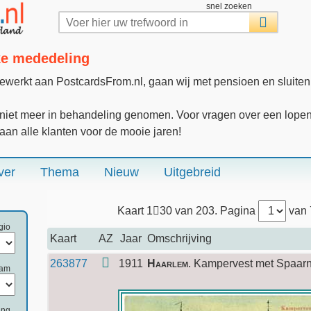
snel zoeken
jke mededeling
gewerkt aan PostcardsFrom.nl, gaan wij met pensioen en sluite
iet meer in behandeling genomen. Voor vragen over een lopende
 aan alle klanten voor de mooie jaren!
ver
Thema
Nieuw
Uitgebreid
Kaart 1
30 van 203. Pagina
van
gio
Kaart
AZ
Jaar
Omschrijving
263877
1911
Haarlem
. Kampervest met Spaar
aam
ing