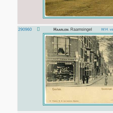
290960
Haarlem
. Raamsingel
W.H. v