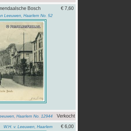
emendaalsche Bosch
€ 7,60
an Leeuwen, Haarlem No. 52
Verkocht
Leeuwen, Haarlem No. 12944
€ 6,00
W.H. v. Leeuwen, Haarlem