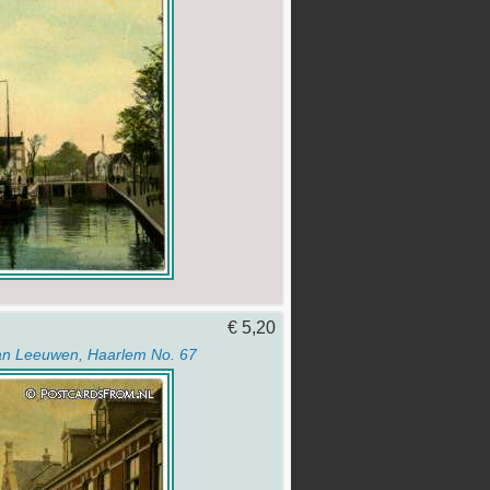
€ 5,20
an Leeuwen, Haarlem No. 67