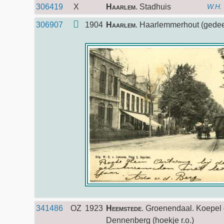
306419
X
Haarlem
. Stadhuis
W.H.
306907
1904
Haarlem
. Haarlemmerhout (gedeel
341486
OZ
1923
Heemstede
. Groenendaal. Koepel
Dennenberg (hoekje r.o.)