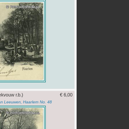
ekvouw r.b.)
€ 6,00
an Leeuwen, Haarlem No. 48