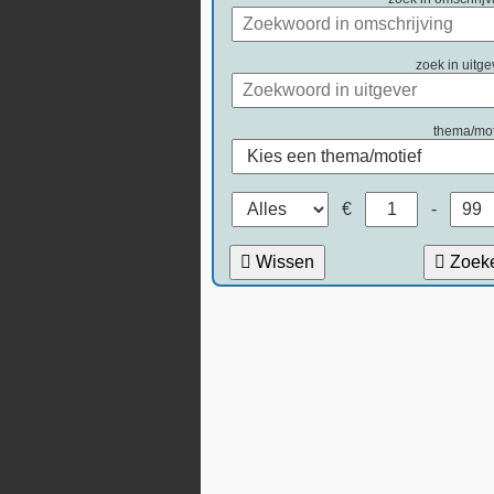
zoek in uitge
thema/mot
€
-
Wissen
Zoek