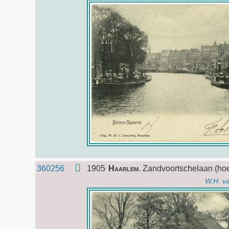
360256
1905
Haarlem
. Zandvoortschelaan (ho
W.H. v