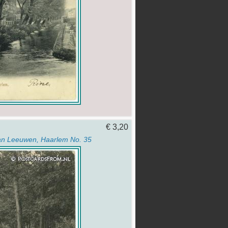
€ 3,20
an Leeuwen, Haarlem No. 35