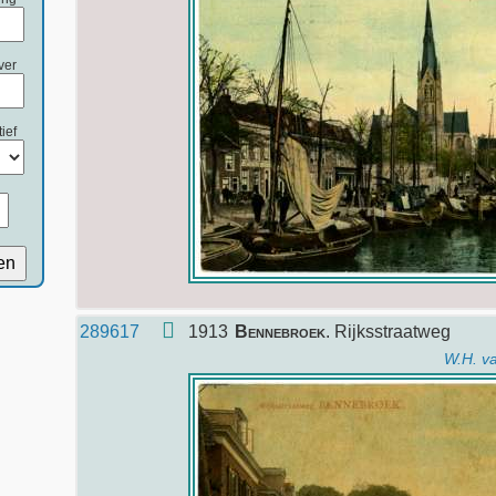
ver
ief
en
289617
1913
Bennebroek
. Rijksstraatweg
W.H. v