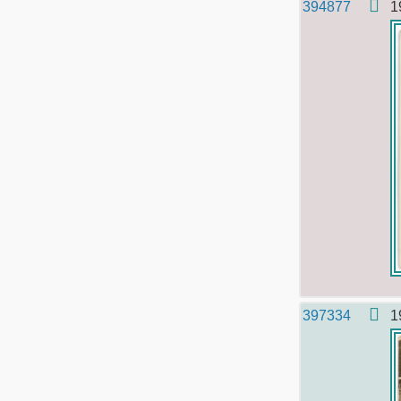
394877
1
397334
1