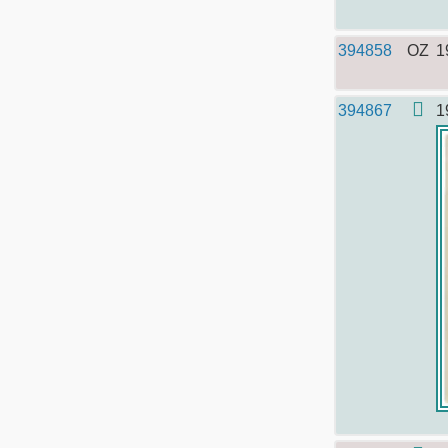
394858
OZ
1
394867
1