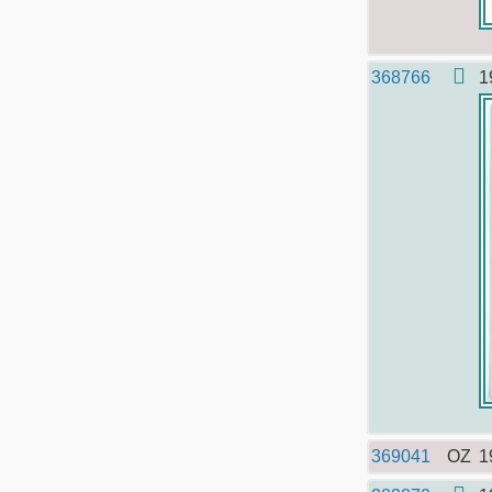
368766
1
369041
OZ
1