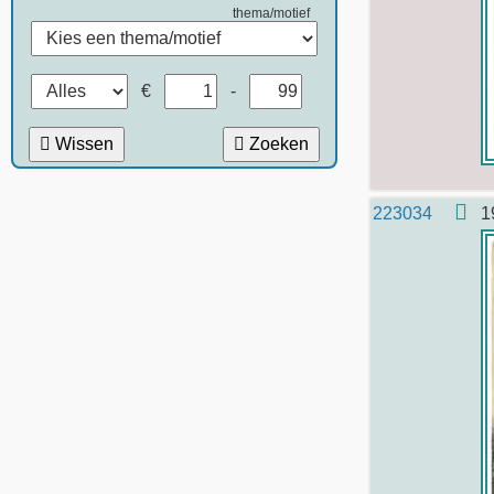
thema/motief
€
-
Wissen
Zoeken
223034
1