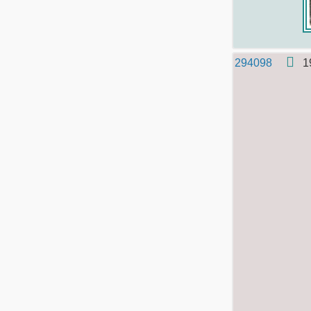
294098
1