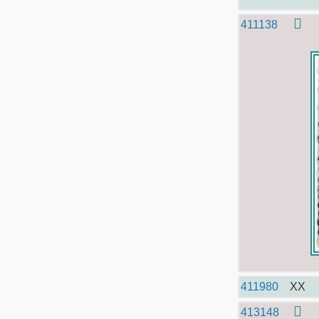
411138
411980
XX
413148