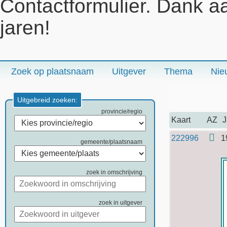
Contactformulier. Dank a
jaren!
Zoek op plaatsnaam
Uitgever
Thema
Nie
Uitgebreid zoeken:
provincie/regio
Kaart
AZ
J
222996
1
gemeente/plaatsnaam
zoek in omschrijving
zoek in uitgever