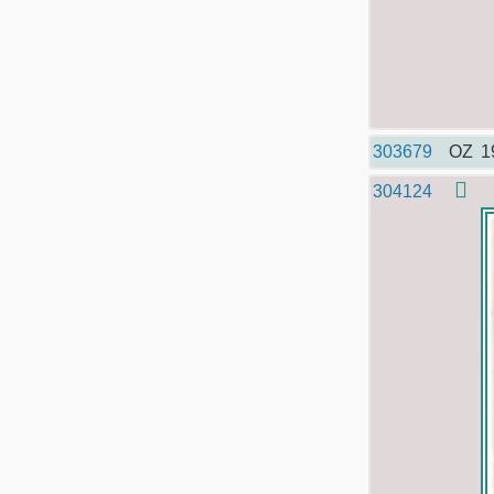
303679
OZ
1
304124