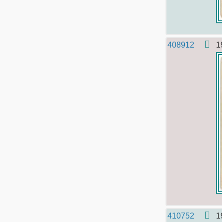
408912
1
410752
1