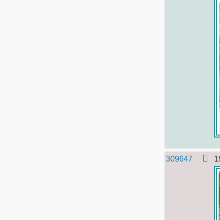
309647
1