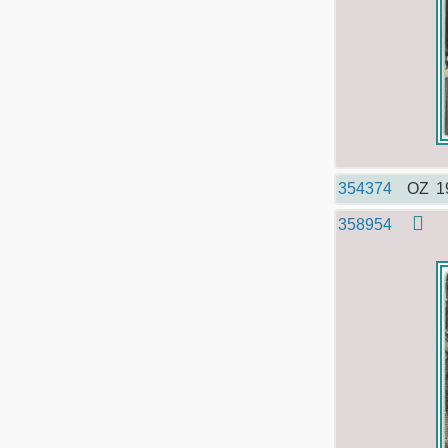
354374
OZ
1
358954