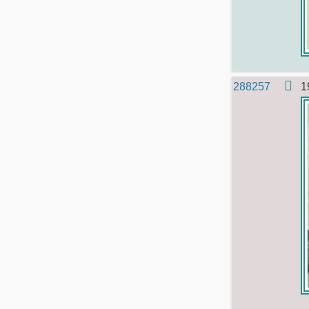
288257
1