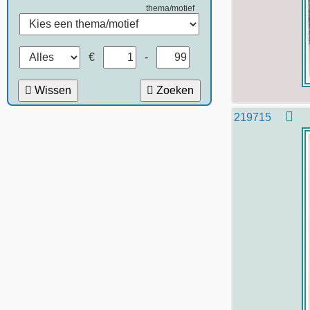
thema/motief
€
-
Wissen
Zoeken
219715