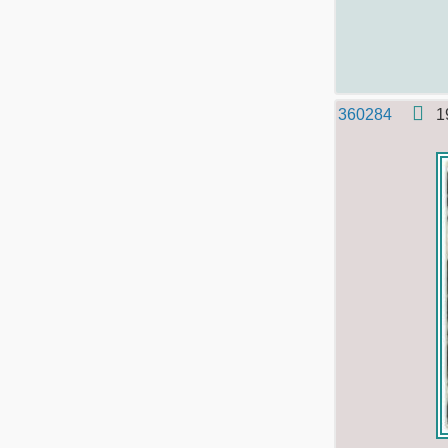
360284
1