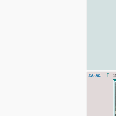
350085
1