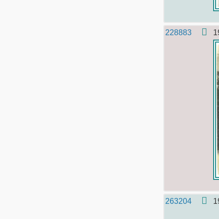
228883
1
263204
1