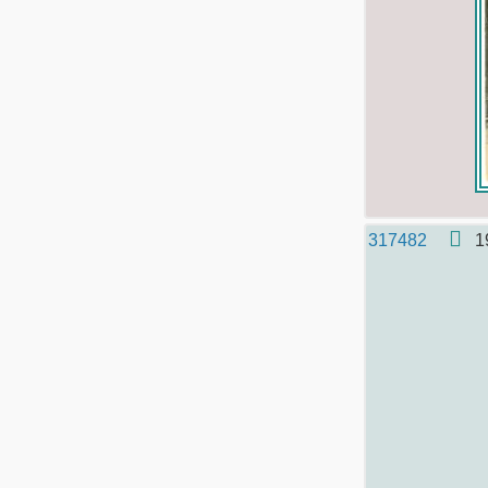
317482
1