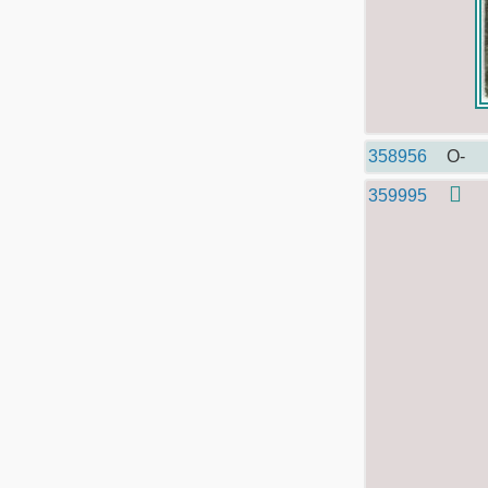
358956
O-
359995