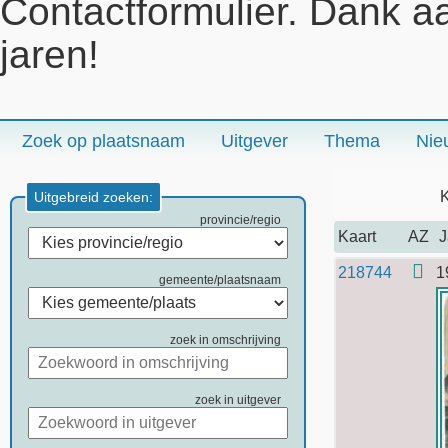
Contactformulier. Dank a
jaren!
Zoek op plaatsnaam
Uitgever
Thema
Nie
K
Uitgebreid zoeken:
provincie/regio
Kaart
AZ
J
218744
1
gemeente/plaatsnaam
zoek in omschrijving
zoek in uitgever