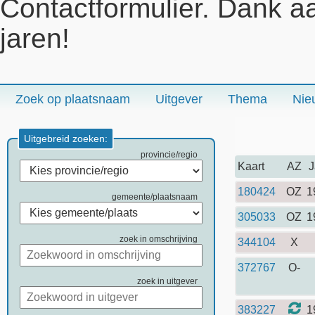
Contactformulier. Dank a
jaren!
Zoek op plaatsnaam
Uitgever
Thema
Nie
Uitgebreid zoeken:
provincie/regio
Kaart
AZ
J
180424
OZ
1
gemeente/plaatsnaam
305033
OZ
1
zoek in omschrijving
344104
X
372767
O-
zoek in uitgever
383227
1