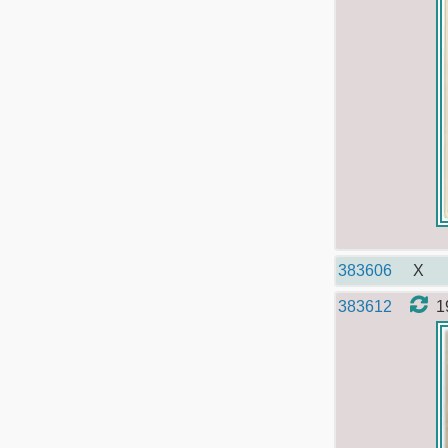
383606
X
383612
1