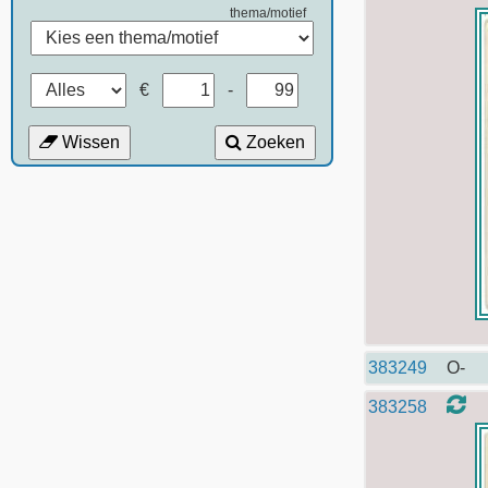
thema/motief
€
-
Wissen
Zoeken
383249
O-
383258