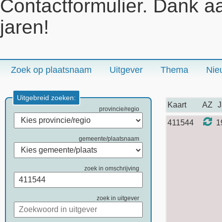
Contactformulier. Dank a
jaren!
Zoek op plaatsnaam
Uitgever
Thema
Nie
Uitgebreid zoeken:
Kaart
AZ
J
provincie/regio
411544
1
gemeente/plaatsnaam
zoek in omschrijving
zoek in uitgever