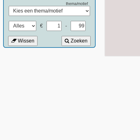
thema/motief
€
-
Wissen
Zoeken