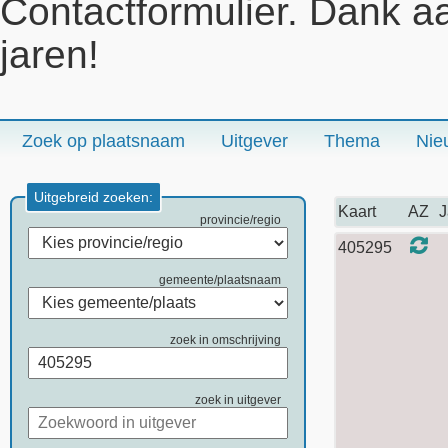
Contactformulier. Dank a
jaren!
Zoek op plaatsnaam
Uitgever
Thema
Nie
Uitgebreid zoeken:
Kaart
AZ
J
provincie/regio
405295
gemeente/plaatsnaam
zoek in omschrijving
zoek in uitgever