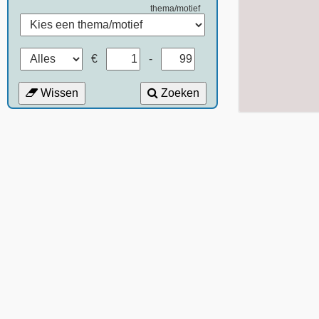
thema/motief
€
-
Wissen
Zoeken