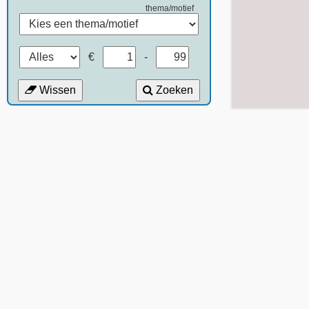
thema/motief
€
-
Wissen
Zoeken