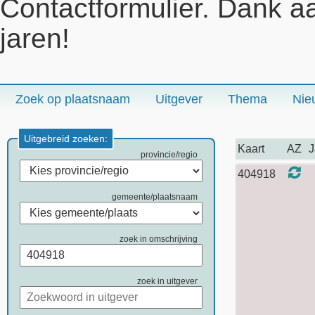
Contactformulier. Dank a
jaren!
Zoek op plaatsnaam
Uitgever
Thema
Nie
Uitgebreid zoeken:
Kaart
AZ
J
provincie/regio
404918
gemeente/plaatsnaam
zoek in omschrijving
zoek in uitgever