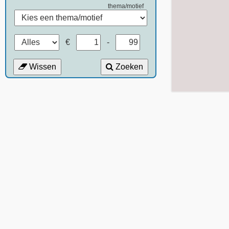
thema/motief
€
-
Wissen
Zoeken