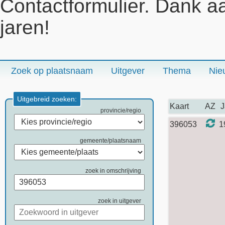
Contactformulier. Dank a
jaren!
Zoek op plaatsnaam
Uitgever
Thema
Nie
Uitgebreid zoeken:
Kaart
AZ
J
provincie/regio
396053
1
gemeente/plaatsnaam
zoek in omschrijving
zoek in uitgever