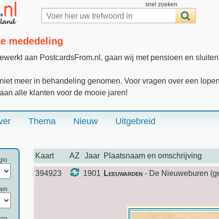
snel zoeken
jke mededeling
gewerkt aan PostcardsFrom.nl, gaan wij met pensioen en sluite
iet meer in behandeling genomen. Voor vragen over een lopende
 aan alle klanten voor de mooie jaren!
ver
Thema
Nieuw
Uitgebreid
Kaart
AZ
Jaar
Plaatsnaam en omschrijving
gio
394923
1901
Leeuwarden
- De Nieuweburen (ged
aam
ing