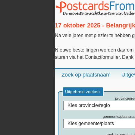
17 oktober 2025 - Belangri
Na vele jaren met plezier te hebben 
Nieuwe bestellingen worden daarom n
sturen via het Contactformulier. Dank
Zoek op plaatsnaam
Uitge
Uitgebreid zoeken:
provincie/re
gemeente/plaatsn
zoek in omschrijv