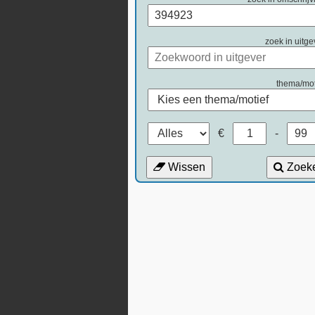
zoek in uitge
thema/mot
€
-
Wissen
Zoek