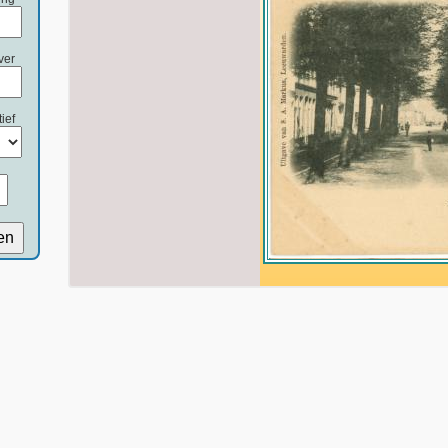
ver
ief
en