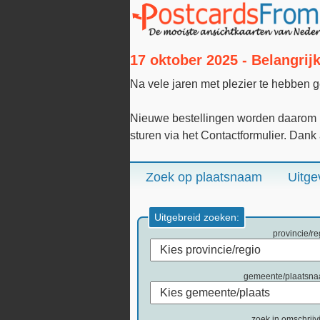
17 oktober 2025 - Belangri
Na vele jaren met plezier te hebben 
Nieuwe bestellingen worden daarom n
sturen via het Contactformulier. Dank
Zoek op plaatsnaam
Uitge
Uitgebreid zoeken:
provincie/re
gemeente/plaatsn
zoek in omschrijv