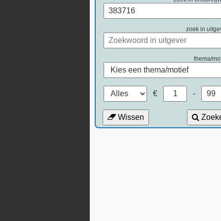
zoek in uitge
thema/mot
€
-
Wissen
Zoek