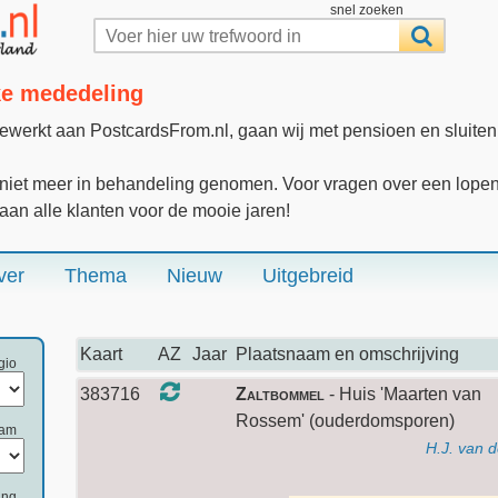
snel zoeken
jke mededeling
gewerkt aan PostcardsFrom.nl, gaan wij met pensioen en sluite
iet meer in behandeling genomen. Voor vragen over een lopende
 aan alle klanten voor de mooie jaren!
ver
Thema
Nieuw
Uitgebreid
Kaart
AZ
Jaar
Plaatsnaam en omschrijving
gio
383716
Zaltbommel
- Huis 'Maarten van
Rossem' (ouderdomsporen)
aam
H.J. van 
ing