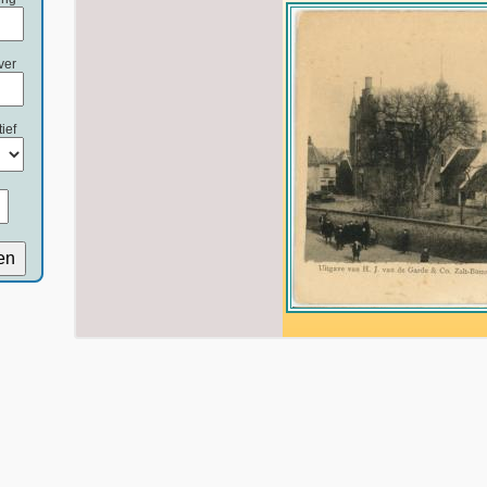
ver
ief
en