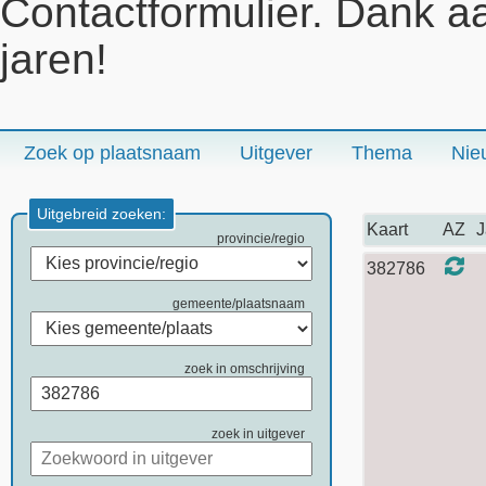
Contactformulier. Dank a
jaren!
Zoek op plaatsnaam
Uitgever
Thema
Nie
Uitgebreid zoeken:
Kaart
AZ
J
provincie/regio
382786
gemeente/plaatsnaam
zoek in omschrijving
zoek in uitgever