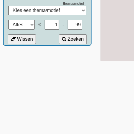
thema/motief
€
-
Wissen
Zoeken