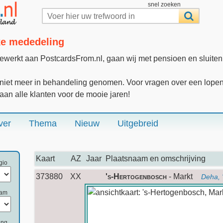
snel zoeken
jke mededeling
gewerkt aan PostcardsFrom.nl, gaan wij met pensioen en sluite
iet meer in behandeling genomen. Voor vragen over een lopende
 aan alle klanten voor de mooie jaren!
ver
Thema
Nieuw
Uitgebreid
Kaart
AZ
Jaar
Plaatsnaam en omschrijving
gio
373880
XX
's-Hertogenbosch
- Markt
Deha, 
aam
ing