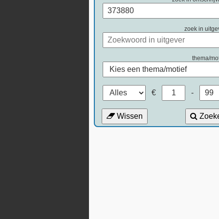
zoek in uitge
thema/mot
€
-
Wissen
Zoek