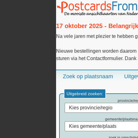
17 oktober 2025 - Belangri
Na vele jaren met plezier te hebben 
Nieuwe bestellingen worden daarom n
sturen via het Contactformulier. Dank
Zoek op plaatsnaam
Uitge
Uitgebreid zoeken:
provincie/re
gemeente/plaatsn
zoek in omschrijv