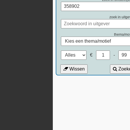
zoek in uitge
thema/mot
€
-
Wissen
Zoek