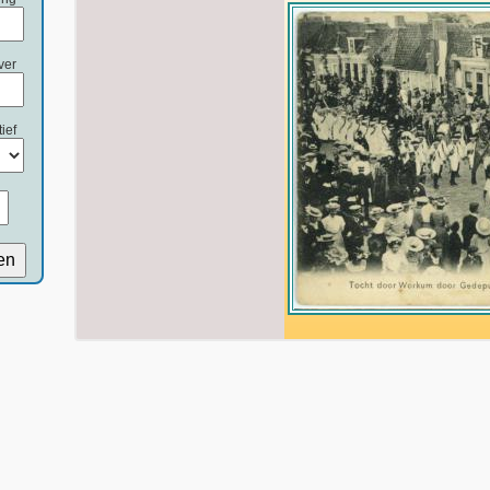
ver
ief
en