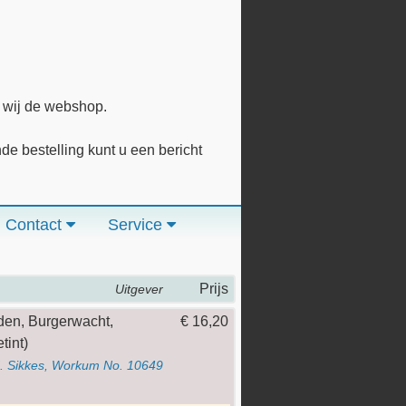
n wij de webshop.
 bestelling kunt u een bericht
Contact
Service
Prijs
Uitgever
den, Burgerwacht,
€ 16,20
tint)
J. Sikkes, Workum No. 10649