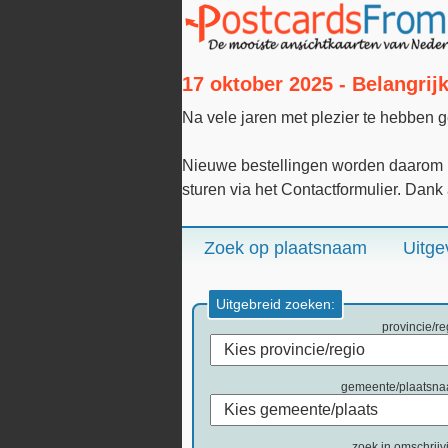
17 oktober 2025 - Belangri
Na vele jaren met plezier te hebben 
Nieuwe bestellingen worden daarom n
sturen via het Contactformulier. Dank
Zoek op plaatsnaam
Uitge
Uitgebreid zoeken:
provincie/re
gemeente/plaatsn
zoek in omschrijv