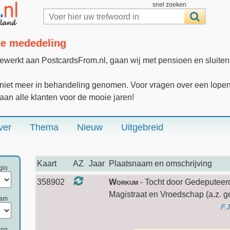
snel zoeken
jke mededeling
gewerkt aan PostcardsFrom.nl, gaan wij met pensioen en sluite
iet meer in behandeling genomen. Voor vragen over een lopende
 aan alle klanten voor de mooie jaren!
ver
Thema
Nieuw
Uitgebreid
Kaart
AZ
Jaar
Plaatsnaam en omschrijving
gio
358902
Workum
- Tocht door Gedeputeer
Magistraat en Vroedschap (a.z. ge
aam
F.
ing