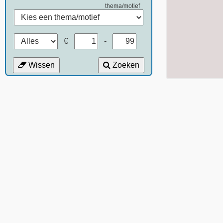
thema/motief
€
-
Wissen
Zoeken