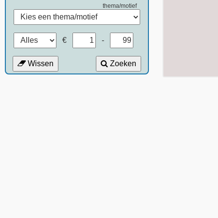
thema/motief
€
-
Wissen
Zoeken