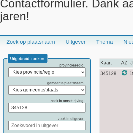
Contactformulier. Dank a
jaren!
Zoek op plaatsnaam
Uitgever
Thema
Nie
Uitgebreid zoeken:
Kaart
AZ
J
provincie/regio
345128
1
gemeente/plaatsnaam
zoek in omschrijving
zoek in uitgever