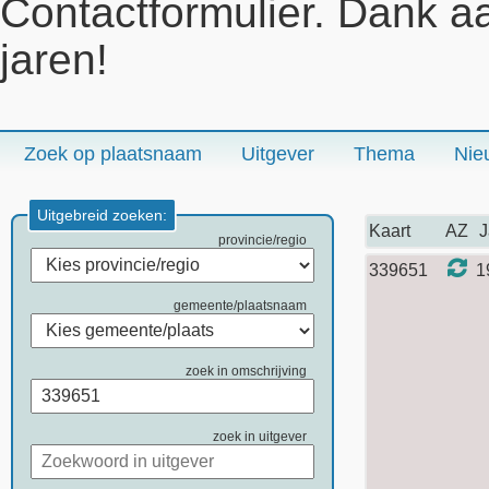
Contactformulier. Dank a
jaren!
Zoek op plaatsnaam
Uitgever
Thema
Nie
Uitgebreid zoeken:
Kaart
AZ
J
provincie/regio
339651
1
gemeente/plaatsnaam
zoek in omschrijving
zoek in uitgever