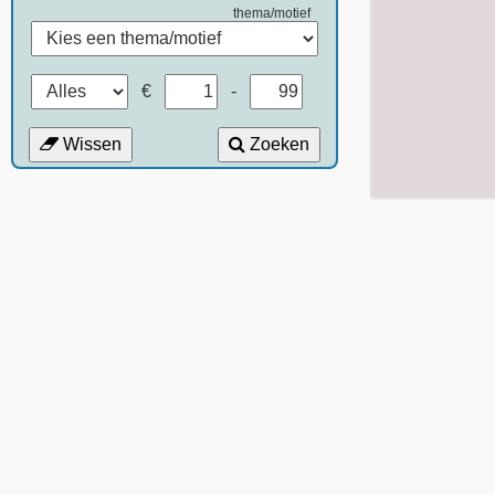
thema/motief
€
-
Wissen
Zoeken