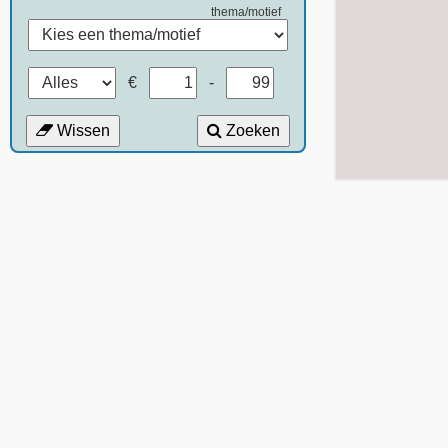
thema/motief
€
-
Wissen
Zoeken