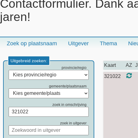
Contactformulier. Dank a
jaren!
Zoek op plaatsnaam
Uitgever
Thema
Nie
Uitgebreid zoeken:
Kaart
AZ
J
provincie/regio
321022
gemeente/plaatsnaam
zoek in omschrijving
zoek in uitgever