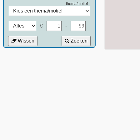
thema/motief
€
-
Wissen
Zoeken