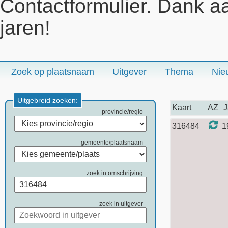
Contactformulier. Dank a
jaren!
Zoek op plaatsnaam
Uitgever
Thema
Nie
Uitgebreid zoeken:
Kaart
AZ
J
provincie/regio
316484
1
gemeente/plaatsnaam
zoek in omschrijving
zoek in uitgever