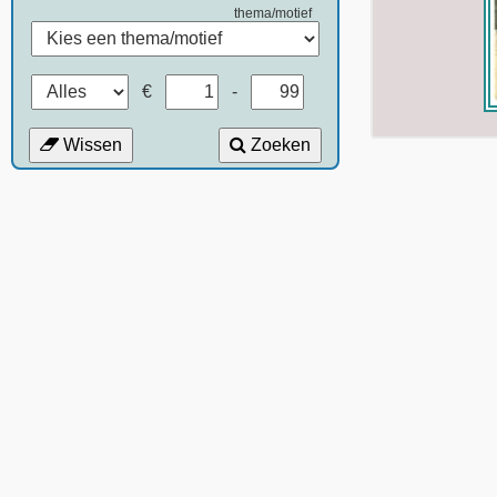
thema/motief
€
-
Wissen
Zoeken