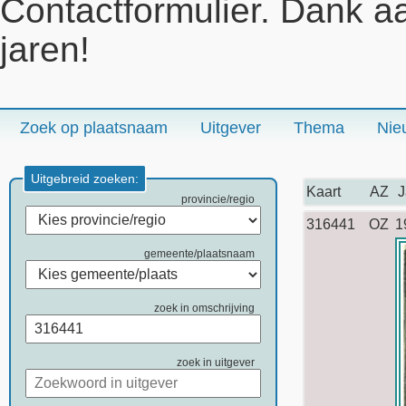
Contactformulier. Dank a
jaren!
Zoek op plaatsnaam
Uitgever
Thema
Nie
Uitgebreid zoeken:
Kaart
AZ
J
provincie/regio
316441
OZ
1
gemeente/plaatsnaam
zoek in omschrijving
zoek in uitgever