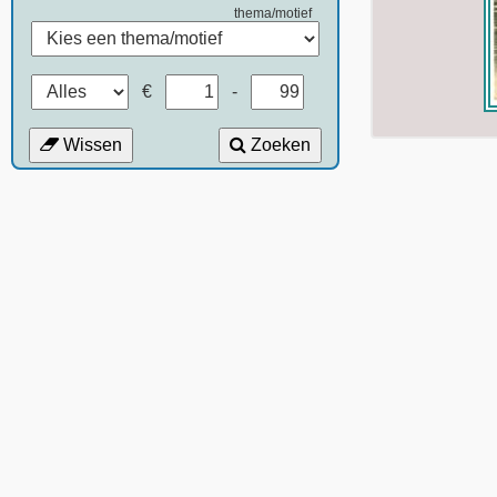
thema/motief
€
-
Wissen
Zoeken