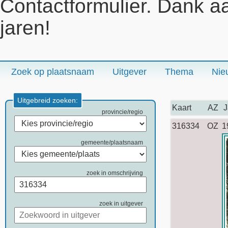
Contactformulier. Dank a
jaren!
Zoek op plaatsnaam
Uitgever
Thema
Nie
Uitgebreid zoeken:
Kaart
AZ
J
provincie/regio
316334
OZ
1
gemeente/plaatsnaam
zoek in omschrijving
zoek in uitgever