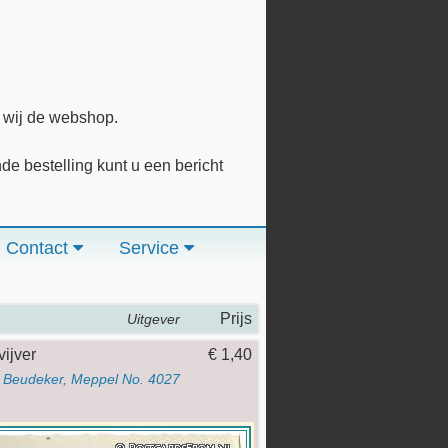
n wij de webshop.
 bestelling kunt u een bericht
Contact
Service
Prijs
Uitgever
vijver
€ 1,40
Beudeker, Meppel No. 4027