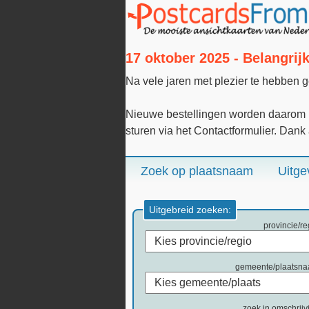
17 oktober 2025 - Belangri
Na vele jaren met plezier te hebben 
Nieuwe bestellingen worden daarom n
sturen via het Contactformulier. Dank
Zoek op plaatsnaam
Uitge
Uitgebreid zoeken:
provincie/re
gemeente/plaatsn
zoek in omschrijv