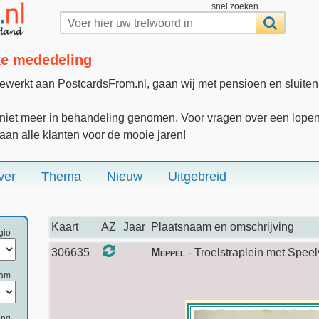
snel zoeken
jke mededeling
gewerkt aan PostcardsFrom.nl, gaan wij met pensioen en sluite
iet meer in behandeling genomen. Voor vragen over een lopende
 aan alle klanten voor de mooie jaren!
ver
Thema
Nieuw
Uitgebreid
Kaart
AZ
Jaar
Plaatsnaam en omschrijving
gio
306635
Meppel
- Troelstraplein met Speel
aam
ing