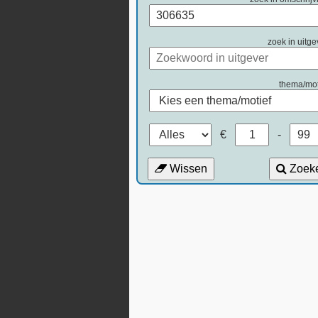
zoek in uitge
thema/mot
€
-
Wissen
Zoek