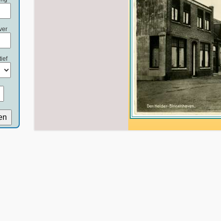
ver
ief
en