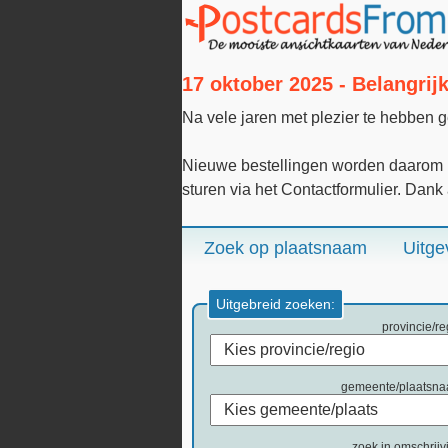
17 oktober 2025 - Belangri
Na vele jaren met plezier te hebben 
Nieuwe bestellingen worden daarom n
sturen via het Contactformulier. Dank
Zoek op plaatsnaam
Uitge
Uitgebreid zoeken:
provincie/re
gemeente/plaatsn
zoek in omschrijv