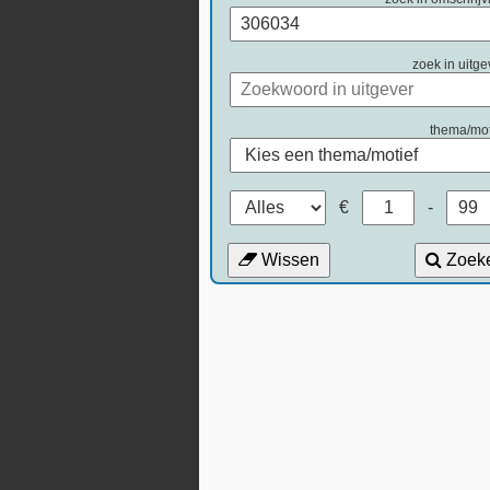
zoek in uitge
thema/mot
€
-
Wissen
Zoek