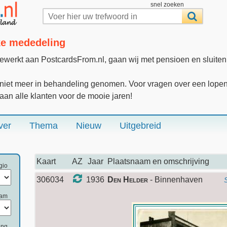
snel zoeken
jke mededeling
gewerkt aan PostcardsFrom.nl, gaan wij met pensioen en sluite
iet meer in behandeling genomen. Voor vragen over een lopende
 aan alle klanten voor de mooie jaren!
ver
Thema
Nieuw
Uitgebreid
Kaart
AZ
Jaar
Plaatsnaam en omschrijving
gio
306034
1936
Den Helder
- Binnenhaven
aam
ing