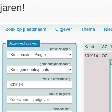
jaren!
Zoek op plaatsnaam
Uitgever
Thema
Nie
Uitgebreid zoeken:
Kaart
AZ
J
provincie/regio
301914
OZ
gemeente/plaatsnaam
zoek in omschrijving
zoek in uitgever
thema/motief