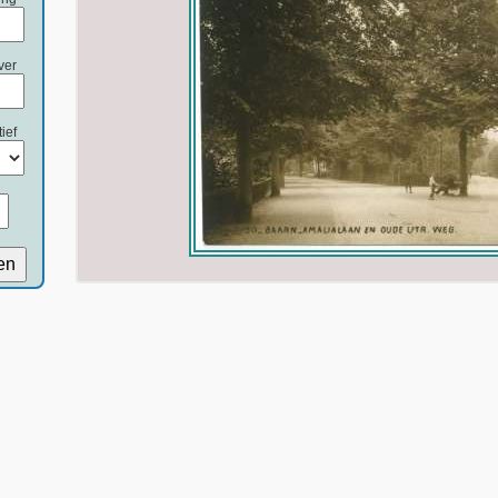
ver
ief
en