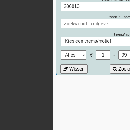
zoek in uitge
thema/mot
€
-
Wissen
Zoek