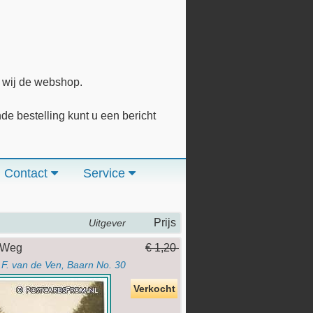
n wij de webshop.
 bestelling kunt u een bericht
Contact
Service
Prijs
Uitgever
. Weg
€ 1,20
.F. van de Ven, Baarn No. 30
Verkocht