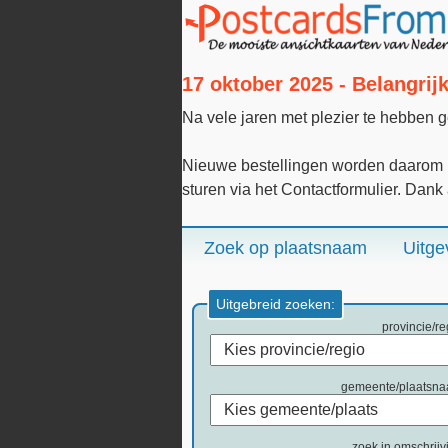
17 oktober 2025 - Belangri
Na vele jaren met plezier te hebben 
Nieuwe bestellingen worden daarom n
sturen via het Contactformulier. Dank
Zoek op plaatsnaam
Uitge
Uitgebreid zoeken:
provincie/re
gemeente/plaatsn
zoek in omschrijv