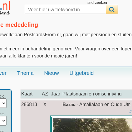
snel zoeken
jke mededeling
gewerkt aan PostcardsFrom.nl, gaan wij met pensioen en sluite
iet meer in behandeling genomen. Voor vragen over een lopende
 aan alle klanten voor de mooie jaren!
ver
Thema
Nieuw
Uitgebreid
Kaart
AZ
Jaar
Plaatsnaam en omschrijving
gio
286813
X
Baarn
- Amalialaan en Oude Utr
J
aam
ing