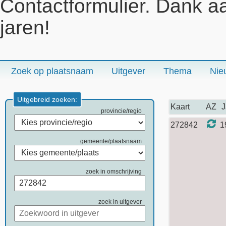
Contactformulier. Dank a
jaren!
Zoek op plaatsnaam
Uitgever
Thema
Nie
Uitgebreid zoeken:
Kaart
AZ
J
provincie/regio
272842
1
gemeente/plaatsnaam
zoek in omschrijving
zoek in uitgever