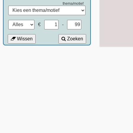
thema/motief
€
-
Wissen
Zoeken