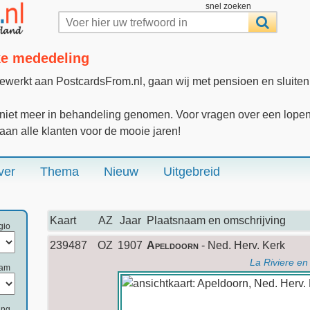
snel zoeken
jke mededeling
gewerkt aan PostcardsFrom.nl, gaan wij met pensioen en sluite
iet meer in behandeling genomen. Voor vragen over een lopende
 aan alle klanten voor de mooie jaren!
ver
Thema
Nieuw
Uitgebreid
Kaart
AZ
Jaar
Plaatsnaam en omschrijving
gio
239487
OZ
1907
Apeldoorn
- Ned. Herv. Kerk
La Riviere en
aam
ing