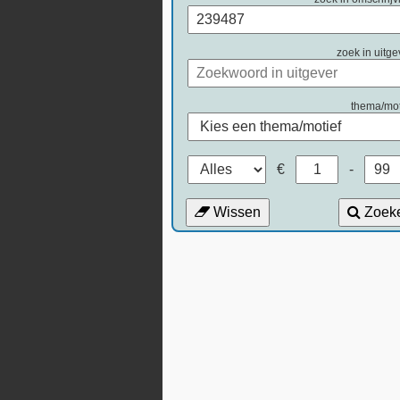
zoek in uitge
thema/mot
€
-
Wissen
Zoek