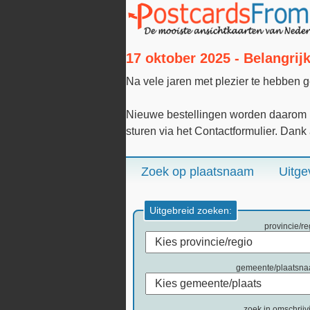
17 oktober 2025 - Belangri
Na vele jaren met plezier te hebben 
Nieuwe bestellingen worden daarom n
sturen via het Contactformulier. Dank
Zoek op plaatsnaam
Uitge
Uitgebreid zoeken:
provincie/re
gemeente/plaatsn
zoek in omschrijv