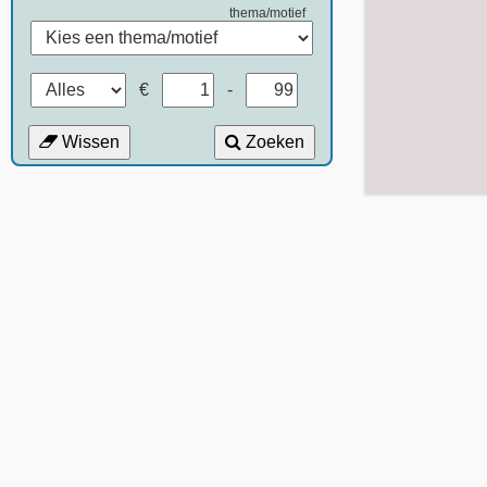
thema/motief
€
-
Wissen
Zoeken