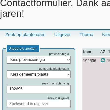
Contactformulier. Dank a
jaren!
Zoek op plaatsnaam
Uitgever
Thema
Nie
Uitgebreid zoeken:
Kaart
AZ
J
provincie/regio
192696
1
gemeente/plaatsnaam
zoek in omschrijving
zoek in uitgever