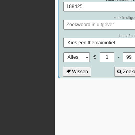
zoek in uitge
thema/mot
€
-
Wissen
Zoek