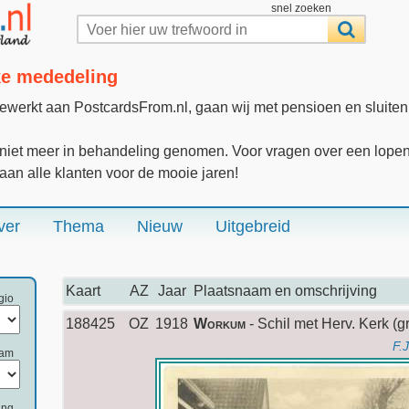
snel zoeken
jke mededeling
gewerkt aan PostcardsFrom.nl, gaan wij met pensioen en sluite
iet meer in behandeling genomen. Voor vragen over een lopende
 aan alle klanten voor de mooie jaren!
ver
Thema
Nieuw
Uitgebreid
Kaart
AZ
Jaar
Plaatsnaam en omschrijving
gio
188425
OZ
1918
Workum
- Schil met Herv. Kerk (g
F.
aam
ing