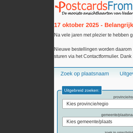
17 oktober 2025 - Belangri
Na vele jaren met plezier te hebben 
Nieuwe bestellingen worden daarom n
sturen via het Contactformulier. Dank
Zoek op plaatsnaam
Uitge
Uitgebreid zoeken:
provincie/re
gemeente/plaatsn
zoek in omschrijv