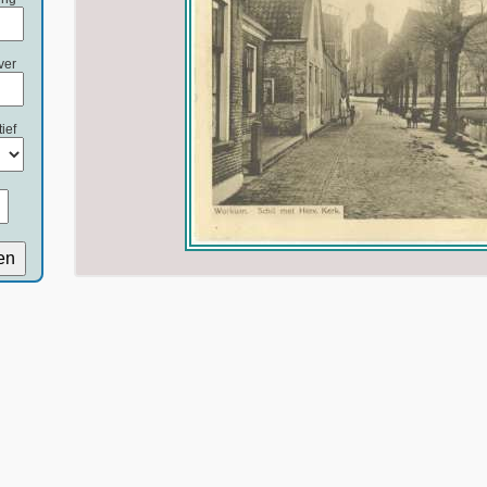
ver
ief
en