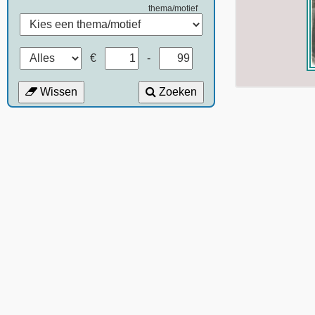
thema/motief
€
-
Wissen
Zoeken