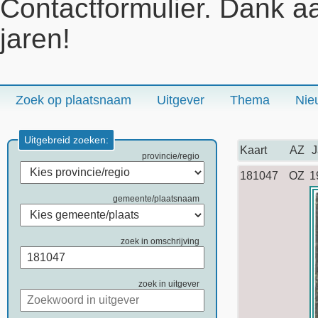
Contactformulier. Dank a
jaren!
Zoek op plaatsnaam
Uitgever
Thema
Nie
Uitgebreid zoeken:
Kaart
AZ
J
provincie/regio
181047
OZ
1
gemeente/plaatsnaam
zoek in omschrijving
zoek in uitgever